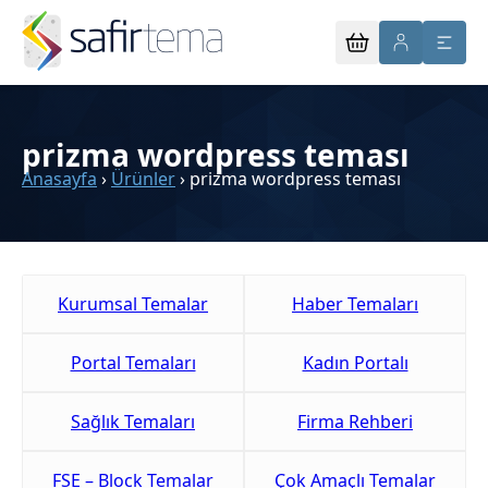
prizma wordpress teması
Anasayfa
›
Ürünler
›
prizma wordpress teması
Kurumsal Temalar
Haber Temaları
Portal Temaları
Kadın Portalı
Sağlık Temaları
Firma Rehberi
FSE – Block Temalar
Çok Amaçlı Temalar