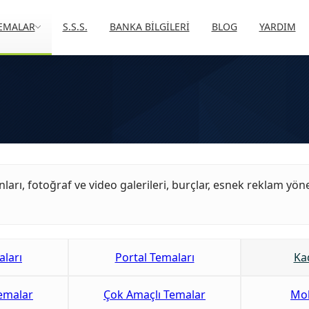
EMALAR
S.S.S.
BANKA BİLGİLERİ
BLOG
YARDIM
ları, fotoğraf ve video galerileri, burçlar, esnek reklam yöne
ları
Portal Temaları
Kad
Temalar
Çok Amaçlı Temalar
Mob