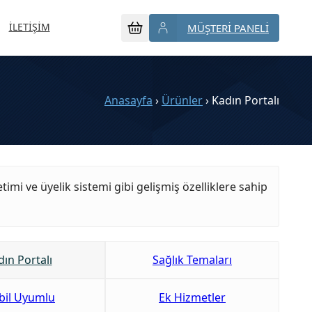
İLETİŞİM
MÜŞTERİ PANELİ
Anasayfa
›
Ürünler
›
Kadın Portalı
timi ve üyelik sistemi gibi gelişmiş özelliklere sahip
ın Portalı
Sağlık Temaları
il Uyumlu
Ek Hizmetler