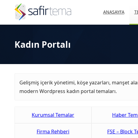
ANASAYFA
T
Kadın Portalı
Gelişmiş içerik yönetimi, köşe yazarları, manşet alan
modern Wordpress kadın portal temaları.
Kurumsal Temalar
Haber Tema
Firma Rehberi
FSE – Block 