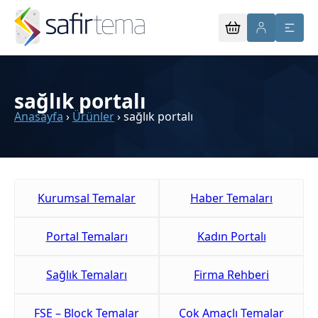
sağlık portalı
Anasayfa
›
Ürünler
›
sağlık portalı
Kurumsal Temalar
Haber Temaları
Portal Temaları
Kadın Portalı
Sağlık Temaları
Firma Rehberi
FSE – Block Temalar
Çok Amaçlı Temalar