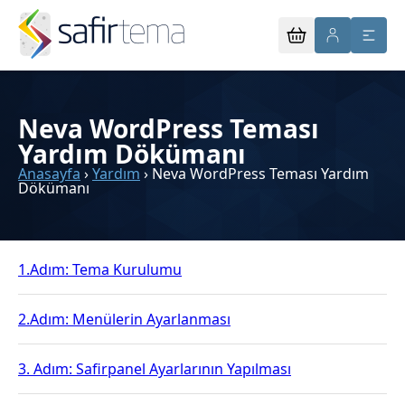
Neva WordPress Teması
Yardım Dökümanı
Anasayfa
›
Yardım
›
Neva WordPress Teması Yardım
Dökümanı
1.Adım: Tema Kurulumu
2.Adım: Menülerin Ayarlanması
3. Adım: Safirpanel Ayarlarının Yapılması