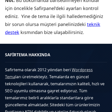
Not:
Bu dökümanda bahsedilmeyen konular
için öncelikle Safirpanel’deki ayarları kontrol
ediniz. Yine de tema ile ilgili halledemediğiniz
bir sorun olursa müşteri panelinizdeki
teknik
destek
kısmından bize ulaşabilirsiniz.
SAFİRTEMA HAKKINDA
Safirtema olarak 2012 yılından beri
Wordpress
Tema
ları üretmekteyiz. Temalarda en güncel
teknolojileri kullanarak, temalarımızın kaliteli, hızlı ve
SEO uyumlu olmasına gayret ediyoruz. Tüm
temalarımız belirli aralıklarla standartlara göre
güncelleme almaktadır. Sitedeki tüm ürünlerimizin
fiyatlarına KDV dahildir ve satışlar faturalı olarak