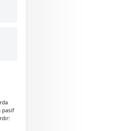
i
arda
 pasif
rdır: