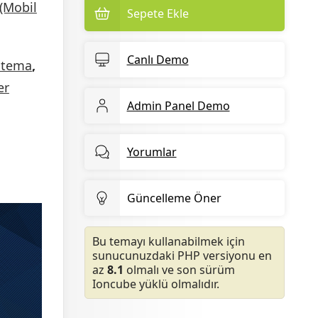
(Mobil
Sepete Ekle
Canlı Demo
 tema
,
er
Admin Panel Demo
Yorumlar
Güncelleme Öner
Bu temayı kullanabilmek için
sunucunuzdaki PHP versiyonu en
az
8.1
olmalı ve son sürüm
Ioncube yüklü olmalıdır.