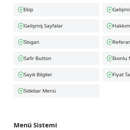
Ekip
Gelişmi
Gelişmiş Sayfalar
Hakkım
Slogan
Referan
Safir Button
İkonlu
Sayılı Bilgiler
Fiyat T
Sidebar Menü
Menü Sistemi