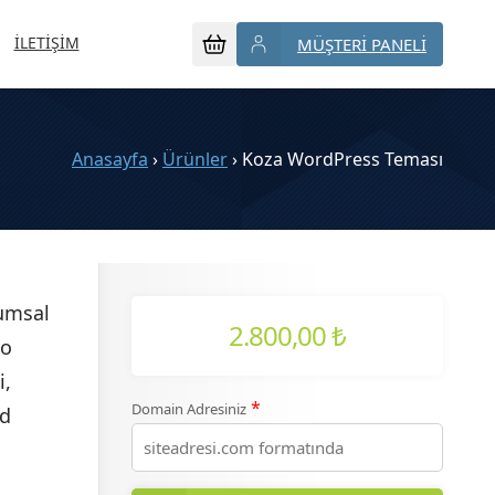
İLETİŞİM
MÜŞTERİ PANELİ
Anasayfa
›
Ürünler
›
Koza WordPress Teması
rumsal
2.800,00
₺
mo
i,
*
Domain Adresiniz
ad