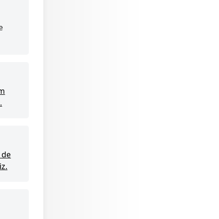
e
ım
.
z de
iz.