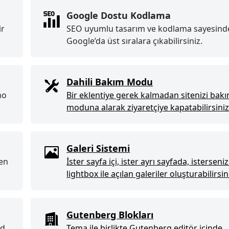
Google Dostu Kodlama
ir
SEO uyumlu tasarım ve kodlama sayesind
Google’da üst sıralara çıkabilirsiniz.
Dahili Bakım Modu
mo
Bir eklentiye gerek kalmadan sitenizi bak
moduna alarak ziyaretçiye kapatabilirsiniz
Galeri Sistemi
en
İster sayfa içi, ister ayrı sayfada, isterseni
lightbox ile açılan galeriler oluşturabilirsin
Gutenberg Blokları
ad
Tema ile birlikte Gutenberg editör içinde