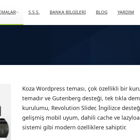
EMALAR
S.S.S.
BANKA BİLGİLERİ
BLOG
YARDIM
Koza Wordpress teması, çok özellikli bir ku
temadır ve Gutenberg desteği, tek tıkla de
kurulumu, Revolution Slider, İngilizce desteğ
gelişmiş mobil uyum, dahili cache ve lazylo
sistemi gibi modern özelliklere sahiptir.